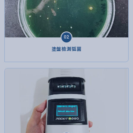
02
塗盤檢測弧菌